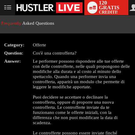
120
GRATIS
User
CREDITI!
status
Frequently
Asked Questions
Category:
Offerte
LIMITED TIME OFFER!
Question:
Cos'è una controfferta?
Answer:
Le performer possono rispondere alle tue offerte
con delle controfferte, nelle quali propongono delle
modifiche alla durata e al costo al minuto dello
spettacolo. Quando una performer invia una
controfferta, apparirà un modulo che permette di
leggere le modifiche apportate.
Puoi decidere se accettare o declinare la
controfferta, oppure di proporre una nuova
controfferta. Le controfferte inviate da te
funzionano come le offerte iniziali, con la
differenza che non puoi modificare la data di
scadenza.
Le controfferte possono essere inviate finché