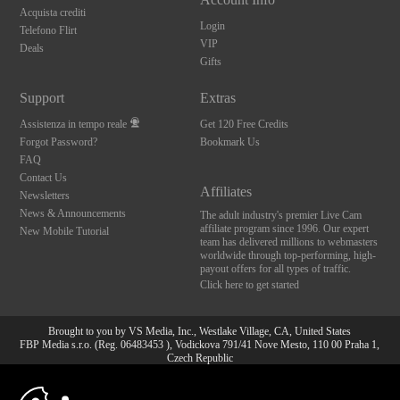
Acquista crediti
Login
Telefono Flirt
VIP
Deals
Gifts
Support
Extras
Assistenza in tempo reale
Get 120 Free Credits
Forgot Password?
Bookmark Us
FAQ
Contact Us
Affiliates
Newsletters
News & Announcements
The adult industry's premier Live Cam
affiliate program since 1996. Our expert
New Mobile Tutorial
team has delivered millions to webmasters
worldwide through top-performing, high-
payout offers for all types of traffic.
Click here to get started
Brought to you by VS Media, Inc., Westlake Village, CA, United States
FBP Media s.r.o. (Reg. 06483453 ), Vodickova 791/41 Nove Mesto, 110 00 Praha 1,
Czech Republic
10:00
All persons depicted herein were at least 18 years of age at the time of photography:
18 U.S.C. 2257 Dichiarazione di conformità ai requisiti di