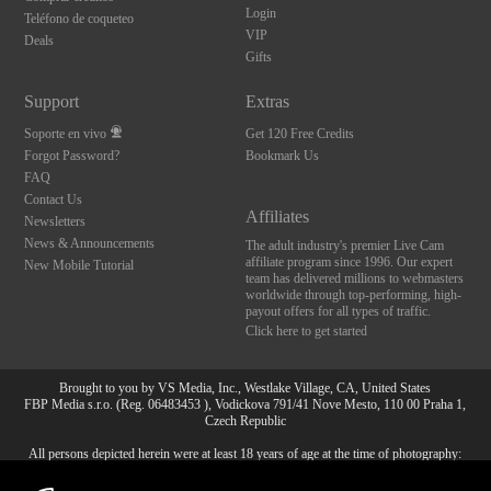
Login
Teléfono de coqueteo
VIP
Deals
Gifts
Support
Extras
Soporte en vivo
Get 120 Free Credits
Forgot Password?
Bookmark Us
FAQ
Contact Us
Affiliates
Newsletters
News & Announcements
The adult industry's premier Live Cam
affiliate program since 1996. Our expert
New Mobile Tutorial
team has delivered millions to webmasters
worldwide through top-performing, high-
payout offers for all types of traffic.
Click here to get started
Brought to you by VS Media, Inc., Westlake Village, CA, United States
FBP Media s.r.o. (Reg. 06483453 ), Vodickova 791/41 Nove Mesto, 110 00 Praha 1,
Czech Republic
All persons depicted herein were at least 18 years of age at the time of photography:
10:00
18 Declaración de cumplimiento de los requisitos de