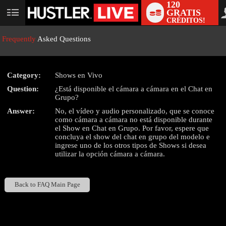
120
GRATIS
User
CRÉDITOS!
status
Frequently
Asked Questions
Category:
Shows en Vivo
LIMITED TIME OFFER!
Question:
¿Está disponible el cámara a cámara en el Chat en
Grupo?
Answer:
No, el vídeo y audio personalizado, que se conoce
como cámara a cámara no está disponible durante
el Show en Chat en Grupo. Por favor, espere que
concluya el show del chat en grupo del modelo e
ingrese uno de los otros tipos de Shows si desea
utilizar la opción cámara a cámara.
Back to FAQ Main Page