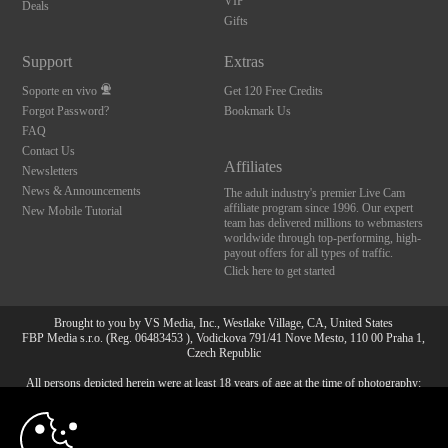
VIP
Deals
Gifts
Support
Extras
Soporte en vivo
Get 120 Free Credits
Forgot Password?
Bookmark Us
FAQ
Contact Us
Affiliates
Newsletters
News & Announcements
The adult industry's premier Live Cam
affiliate program since 1996. Our expert
New Mobile Tutorial
team has delivered millions to webmasters
worldwide through top-performing, high-
payout offers for all types of traffic.
Click here to get started
Brought to you by VS Media, Inc., Westlake Village, CA, United States
FBP Media s.r.o. (Reg. 06483453 ), Vodickova 791/41 Nove Mesto, 110 00 Praha 1,
Czech Republic
All persons depicted herein were at least 18 years of age at the time of photography:
10:00
18 Declaración de cumplimiento de los requisitos de
mantenimiento de registros U. S. C. 2257