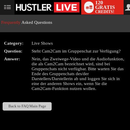
120
GRATIS
User
CREDITS!
status
Frequently
Asked Questions
Category:
Live Shows
LIMITED TIME OFFER!
Question:
Steht Cam2Cam im Gruppenchat zur Verfügung?
Answer:
Nein, das Zweiwege-Video und die Audiofunktion,
die als Cam2Cam bezeichnet wird, sind bei
Gruppenchats nicht verfügbar. Bitte warten Sie das
Ende des Gruppenchats des/der
Darstellers/Darstellerin ab und loggen Sie sich in
eine der anderen Shows ein, wenn Sie die
Cam2Cam-Funktion nutzen wollen.
Back to FAQ Main Page