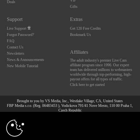
VIP
Deals
Gifts
Support
Extras
Live Support
Get 120 Free Credits
Forgot Password?
Bookmark Us
FAQ
Contact Us
Affiliates
Newsletters
News & Announcements
The adult industry's premier Live Cam
affiliate program since 1996. Our expert
New Mobile Tutorial
team has delivered millions to webmasters
worldwide through top-performing, high-
payout offers for all types of traffic.
Click here to get started
Brought to you by VS Media, Inc., Westlake Village, CA, United States
FBP Media s.r.o. (Reg. 06483453 ), Vodickova 791/41 Nove Mesto, 110 00 Praha 1,
Czech Republic
10:00
All persons depicted herein were at least 18 years of age at the time of photography:
18 U.S.C. 2257 Aufbewahrungsvorschriften Compliance-
Erklärung
CLAIM YOUR BONUS