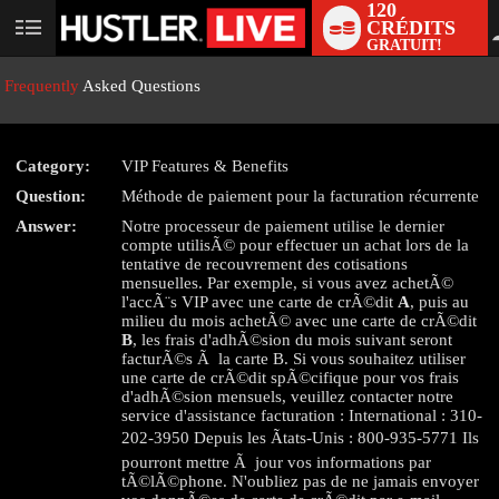
120
CRÉDITS
User
GRATUIT!
status
Frequently
Asked Questions
Category:
VIP Features & Benefits
LIMITED TIME OFFER!
Question:
Méthode de paiement pour la facturation récurrente
Answer:
Notre processeur de paiement utilise le dernier
compte utilisÃ© pour effectuer un achat lors de la
tentative de recouvrement des cotisations
mensuelles. Par exemple, si vous avez achetÃ©
l'accÃ¨s VIP avec une carte de crÃ©dit
A
, puis au
milieu du mois achetÃ© avec une carte de crÃ©dit
B
, les frais d'adhÃ©sion du mois suivant seront
facturÃ©s Ã la carte B. Si vous souhaitez utiliser
une carte de crÃ©dit spÃ©cifique pour vos frais
d'adhÃ©sion mensuels, veuillez contacter notre
service d'assistance facturation : International : 310-
202-3950 Depuis les Ãtats-Unis : 800-935-5771 Ils
pourront mettre Ã jour vos informations par
tÃ©lÃ©phone. N'oubliez pas de ne jamais envoyer