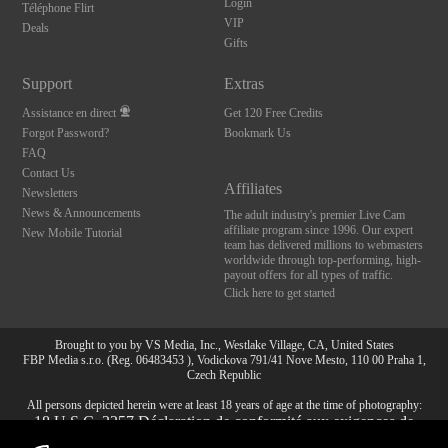
Login
Téléphone Flirt
VIP
Deals
Gifts
Support
Extras
Assistance en direct
Get 120 Free Credits
Forgot Password?
Bookmark Us
FAQ
Contact Us
Affiliates
Newsletters
News & Announcements
The adult industry's premier Live Cam
affiliate program since 1996. Our expert
New Mobile Tutorial
team has delivered millions to webmasters
worldwide through top-performing, high-
payout offers for all types of traffic.
Click here to get started
Brought to you by VS Media, Inc., Westlake Village, CA, United States
FBP Media s.r.o. (Reg. 06483453 ), Vodickova 791/41 Nove Mesto, 110 00 Praha 1,
Czech Republic
All persons depicted herein were at least 18 years of age at the time of photography:
10:00
18 U.S.C. 2257 Déclaration de conformité aux exigences de
conservation des enregistrements