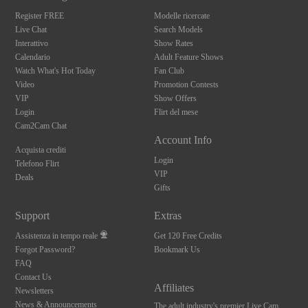
Register FREE
Modelle ricercate
Live Chat
Search Models
Interattivo
Show Rates
Calendario
Adult Feature Shows
Watch What's Hot Today
Fan Club
Video
Promotion Contests
VIP
Show Offers
Login
Flirt del mese
Cam2Cam Chat
Account Info
Acquista crediti
Login
Telefono Flirt
VIP
Deals
Gifts
Support
Extras
Assistenza in tempo reale
Get 120 Free Credits
Forgot Password?
Bookmark Us
FAQ
Contact Us
Affiliates
Newsletters
News & Announcements
The adult industry's premier Live Cam