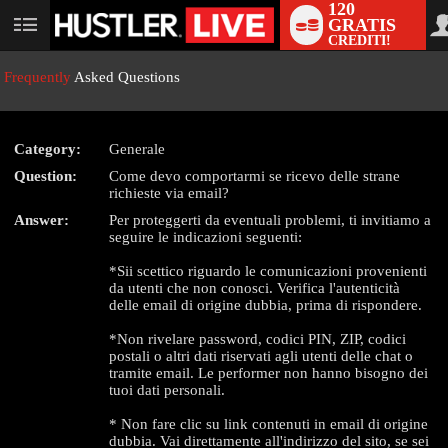
120
GRATIS
User
CREDITI!
status
Frequently
Asked Questions
Category:
Generale
Question:
Come devo comportarmi se ricevo delle strane
LIMITED TIME OFFER!
richieste via email?
Answer:
Per proteggerti da eventuali problemi, ti invitiamo a
seguire le indicazioni seguenti:
*Sii scettico riguardo le comunicazioni provenienti
da utenti che non conosci. Verifica l'autenticità
delle email di origine dubbia, prima di rispondere.
*Non rivelare password, codici PIN, ZIP, codici
postali o altri dati riservati agli utenti delle chat o
tramite email. Le performer non hanno bisogno dei
tuoi dati personali.
* Non fare clic su link contenuti in email di origine
dubbia. Vai direttamente all'indirizzo del sito, se sei