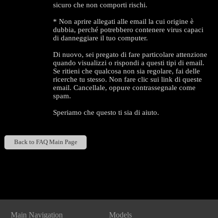
sicuro che non comporti rischi.
* Non aprire allegati alle email la cui origine è
dubbia, perché potrebbero contenere virus capaci
di danneggiare il tuo computer.
Di nuovo, sei pregato di fare particolare attenzione
quando visualizzi o rispondi a questi tipi di email.
Se ritieni che qualcosa non sia regolare, fai delle
ricerche tu stesso. Non fare clic sui link di queste
email. Cancellale, oppure contrassegnale come
spam.
120
Speriamo che questo ti sia di aiuto.
Back to FAQ Main Page
F
R
E
E
C
R
E
DI
T
Show
Show
Show
Show
DM
DM
DM
DM
S
Main Navigation
Models