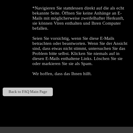
*Navigieren Sie stattdessen direkt auf die als echt
bekannte Seite. Öffnen Sie keine Anhänge an E-
Mails mit möglicherweise zweifelhafter Herkunft,
sie können Viren enthalten und Ihren Computer
befallen.
Seien Sie vorsichtig, wenn Sie diese E-Mails
betrachten oder beantworten. Wenn Sie der Ansicht
sind, dass etwas nicht stimmt, untersuchen Sie das
Problem bitte selbst. Klicken Sie niemals auf in
diesen E-Mails enthaltene Links. Löschen Sie sie
oder markieren Sie sie als Spam.
120
Wir hoffen, dass das Ihnen hilft.
Back to FAQ Main Page
F
R
E
E
C
R
E
DI
T
Show
Show
Show
Show
DM
DM
DM
DM
S