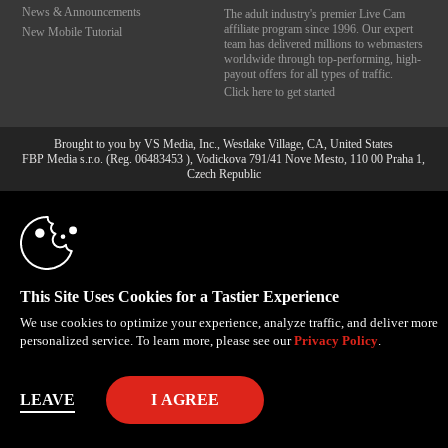
News & Announcements
The adult industry's premier Live Cam
affiliate program since 1996. Our expert
New Mobile Tutorial
team has delivered millions to webmasters
worldwide through top-performing, high-
payout offers for all types of traffic.
Click here to get started
Brought to you by VS Media, Inc., Westlake Village, CA, United States
FBP Media s.r.o. (Reg. 06483453 ), Vodickova 791/41 Nove Mesto, 110 00 Praha 1,
10:00
Czech Republic
All persons depicted herein were at least 18 years of age at the time of photography:
18 U.S.C. 2257 Aufbewahrungsvorschriften Compliance-
Erklärung
CLAIM YOUR BONUS
© 1996 - 2026 VS3.COM, VS Media, Inc. All Rights Reserved.
Privacy Policy
,
CA-Privacy Policy
,
Copyright Policy
,
Content Complaints
&
Terms & Conditions
.
This Site Uses Cookies for a Tastier Experience
We use cookies to optimize your experience, analyze traffic, and deliver more
personalized service. To learn more, please see our
Privacy Policy
.
modal
control
LEAVE