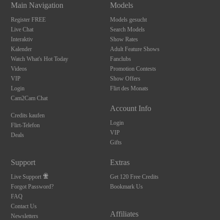
Main Navigation
Models
Register FREE
Models gesucht
Live Chat
Search Models
Interaktiv
Show Rates
Kalender
Adult Feature Shows
Watch What's Hot Today
Fanclubs
Videos
Promotion Contests
VIP
Show Offers
Login
Flirt des Monats
Cam2Cam Chat
Account Info
Credits kaufen
Login
Flirt-Telefon
VIP
Deals
Gifts
Support
Extras
Live Support
Get 120 Free Credits
Forgot Password?
Bookmark Us
FAQ
Contact Us
Affiliates
Newsletters