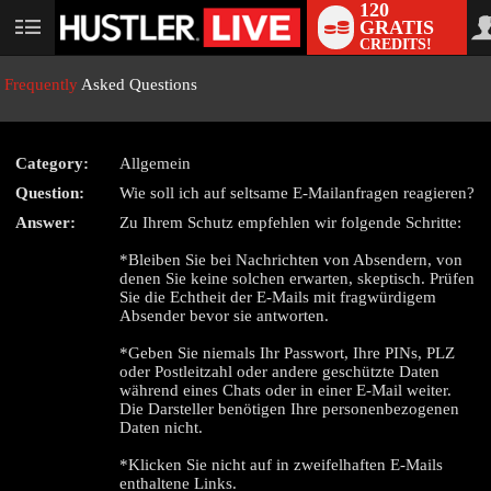
120
GRATIS
User
CREDITS!
status
Frequently
Asked Questions
Category:
Allgemein
Question:
Wie soll ich auf seltsame E-Mailanfragen reagieren?
LIMITED TIME OFFER!
Answer:
Zu Ihrem Schutz empfehlen wir folgende Schritte:
*Bleiben Sie bei Nachrichten von Absendern, von
denen Sie keine solchen erwarten, skeptisch. Prüfen
Sie die Echtheit der E-Mails mit fragwürdigem
Absender bevor sie antworten.
*Geben Sie niemals Ihr Passwort, Ihre PINs, PLZ
oder Postleitzahl oder andere geschützte Daten
während eines Chats oder in einer E-Mail weiter.
Die Darsteller benötigen Ihre personenbezogenen
Daten nicht.
*Klicken Sie nicht auf in zweifelhaften E-Mails
enthaltene Links.