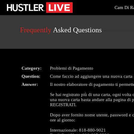
Live
Cam Di Ra
Cams
User
status
Frequently
Asked Questions
Category:
Problemi di Pagamento
Question:
Come faccio ad aggiungere una nuova carta d
Answer:
Il nostro elaboratore di pagamento ti permette
Se hai registrato più di una carta, ogni vo
una nuova carta basta andare alla pagina di 
REGISTRATI.
Dopo aver fornito nome utente, password e cod
ore al giorno:
Internazionale: 818-880-9021