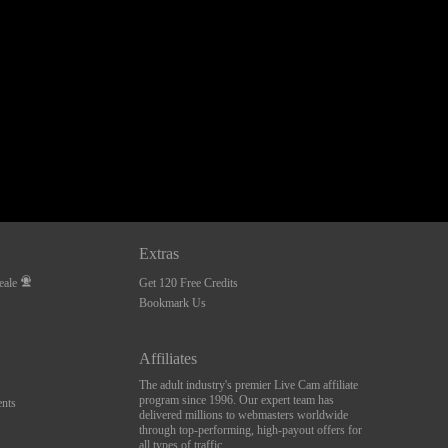
Extras
eale
Get 120 Free Credits
Bookmark Us
Affiliates
The adult industry's premier Live Cam affiliate
program since 1996. Our expert team has
nts
delivered millions to webmasters worldwide
through top-performing, high-payout offers for
all types of traffic.