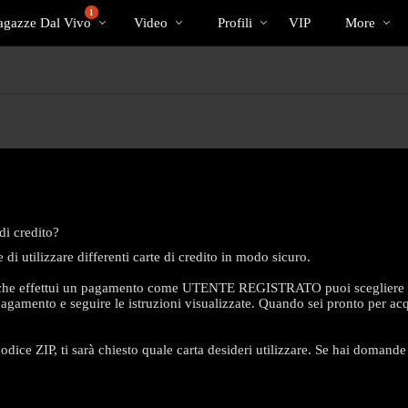
Di
bio
Special
1
gazze Dal Vivo
Video
Profili
VIP
More
tendenza
i credito?
 di utilizzare differenti carte di credito in modo sicuro.
lta che effettui un pagamento come UTENTE REGISTRATO puoi scegliere qu
pagamento e seguire le istruzioni visualizzate. Quando sei pronto per ac
LIMITED TIME OFFER!
ice ZIP, ti sarà chiesto quale carta desideri utilizzare. Se hai domande 