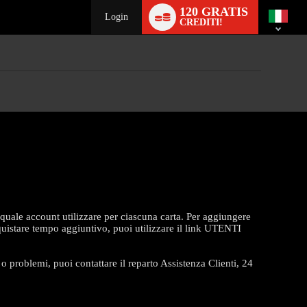
Language
120 GRATIS
switch
Login
CREDITI!
ale account utilizzare per ciascuna carta. Per aggiungere
quistare tempo aggiuntivo, puoi utilizzare il link UTENTI
o problemi, puoi contattare il reparto Assistenza Clienti, 24