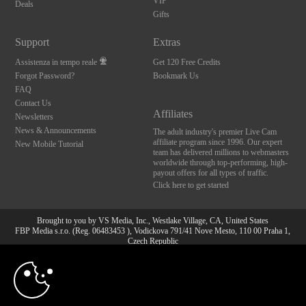
VIP
Deals
Gifts
Support
Extras
Assistenza in tempo reale
Get 120 Free Credits
Forgot Password?
Bookmark Us
FAQ
Contact Us
Affiliates
Newsletters
News & Announcements
The adult industry's premier Live Cam
affiliate program since 1996. Our expert
New Mobile Tutorial
team has delivered millions to webmasters
worldwide through top-performing, high-
payout offers for all types of traffic.
Click here to get started
Brought to you by VS Media, Inc., Westlake Village, CA, United States
FBP Media s.r.o. (Reg. 06483453 ), Vodickova 791/41 Nove Mesto, 110 00 Praha 1,
Czech Republic
10:00
All persons depicted herein were at least 18 years of age at the time of photography:
18 U.S.C. 2257 Dichiarazione di conformità ai requisiti di
conservazione della documentazione
CLAIM YOUR BONUS