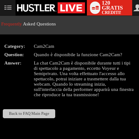
120
GRATIS
User
CREDITI!
status
Frequently
Asked Questions
Category:
Cam2Cam
LIMITED TIME OFFER!
Question:
Quando è disponibile la funzione Cam2Cam?
Answer:
La chat Cam2Cam è disponibile durante tutti i tipi
di spettacolo a pagamento, eccetto Voyeur e
Semiprivato. Una volta effettuato l'accesso allo
spettacolo, potrai iniziare a trasmettere dalla tua
webcam. Quando lo streaming inizia,
sull'interfaccia della performer apparirà una finestra
che riproduce la tua trasmissione!
Back to FAQ Main Page