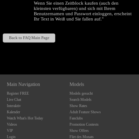
Wenn Sie einen Zeitblock kaufen (auch den
kleinsten verfügbaren) und sich mit Ihrem
Benutzernamen und Passwort einloggen, erscheint
Ihr Text in Weiß und Sie fallen auf."
Back to FAQ Main Page
120
Show
Show
Show
Show
DM
DM
DM
DM
F
R
E
E
C
R
E
DI
T
Main Navigation
Models
S
Register FREE
Models gesucht
Live Chat
Search Models
Interaktiv
Show Rates
Kalender
Adult Feature Shows
Watch What's Hot Today
Fanclubs
Videos
Promotion Contests
VIP
Show Offers
Login
Flirt des Monats