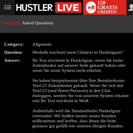
120
GRATIS
User
CREDITS!
status
Frequently
Asked Questions
Category:
Allgemein
LIMITED TIME OFFER!
Question:
Weshalb erscheint mein Chattext in Dunkelgrau?
Answer:
Ihr Text erscheint in Dunkelgrau, wenn Sie keine
Zeiteinheiten auf unserer Seite gekauft haben oder
wenn Sie unser System nicht erkennt.
Sie haben beispielsweise über Ihre Benutzerkonto
Test123 Zeiteinheiten gekauft. Wenn Sie sich mit
Test123 (und Ihrem Passwort) in den Chat
einloggen, werden Sie von unserem System erkannt
und Ihr Text erscheint in Weiß.
Andernfalls wird die Standardfarbe Dunkelgrau
verwendet. Wir heißen unsere neuen Kunden
willkommen und hoffen, dass ihnen die Seite
genauso gut gefällt wie unseren übrigen Kunden.