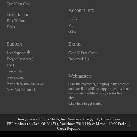
Cam2Cam Chat
Account Info
Credits kaufen
Login
Flirt-Telefon
VIP
Deals
Gifts
Support
Extras
Live Support
Get 120 Free Credits
Forgot Password?
Bookmark Us
FAQ
Contact Us
Webmasters
Newsletters
News & Announcements
On-time payments, a high-quality product
and excellent affiliate support has made us
New Mobile Tutorial
the premiere affiliate program for live
chat.
Click here to get started
Brought to you by VS Media, Inc., Westlake Village, CA, United States
FBP Media s.r.o. (Reg. 06483453 ), Vodickova 791/41 Nove Mesto, 110 00 Praha 1,
Czech Republic
10:00