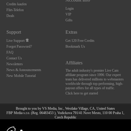
Credits kaufen
Login
Flirt-Telefon
VIP
Deals
Gifts
Support
Extras
Live Support
Get 120 Free Credits
Forgot Password?
Bookmark Us
FAQ
Contact Us
Affiliates
Newsletters
News & Announcements
The adult industry's premier Live Cam
affiliate program since 1996. Our expert
New Mobile Tutorial
team has delivered millions to webmasters
worldwide through top-performing, high-
payout offers for all types of traffic.
Click here to get started
Brought to you by VS Media, Inc., Westlake Village, CA, United States
FBP Media s.r.o. (Reg. 06483453 ), Vodickova 791/41 Nove Mesto, 110 00 Praha 1,
Czech Republic
10:00
All persons depicted herein were at least 18 years of age at the time of photography:
18 U.S.C. 2257 Aufbewahrungsvorschriften Compliance-