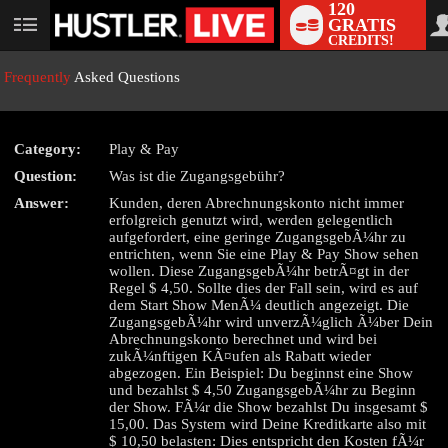
120
GRATIS
User
CREDITS!
status
Frequently
Asked Questions
Category:
Play & Pay
LIMITED TIME OFFER!
Question:
Was ist die Zugangsgebühr?
Answer:
Kunden, deren Abrechnungskonto nicht immer
erfolgreich genutzt wird, werden gelegentlich
aufgefordert, eine geringe ZugangsgebÃ¼hr zu
entrichten, wenn Sie eine Play & Pay Show sehen
wollen. Diese ZugangsgebÃ¼hr betrÃ¤gt in der
Regel $ 4,50. Sollte dies der Fall sein, wird es auf
dem Start Show MenÃ¼ deutlich angezeigt. Die
ZugangsgebÃ¼hr wird unverzÃ¼glich Ã¼ber Dein
Abrechnungskonto berechnet und wird bei
zukÃ¼nftigen KÃ¤ufen als Rabatt wieder
abgezogen. Ein Beispiel: Du beginnst eine Show
und bezahlst $ 4,50 ZugangsgebÃ¼hr zu Beginn
der Show. FÃ¼r die Show bezahlst Du insgesamt $
15,00. Das System wird Deine Kreditkarte also mit
$ 10,50 belasten: Dies entspricht den Kosten fÃ¼r