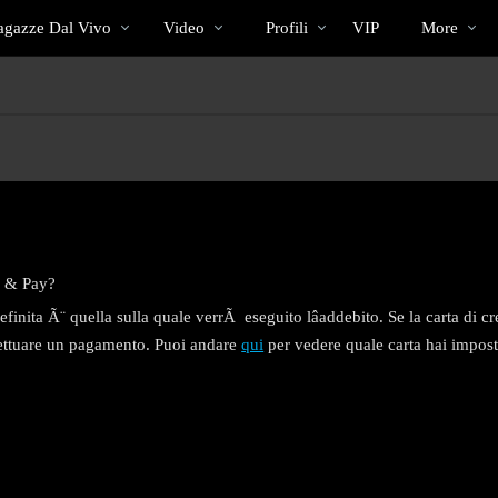
Di
bio
Special
gazze Dal Vivo
Video
Profili
VIP
More
tendenza
ay & Pay?
finita Ã¨ quella sulla quale verrÃ eseguito lâaddebito. Se la carta di 
ffettuare un pagamento. Puoi andare
qui
per vedere quale carta hai impost
LIMITED TIME OFFER!