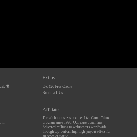
Extras
eale
Get 120 Free Credits
Bookmark Us
Affiliates
The adult industry's premier Live Cam affiliate
program since 1996. Our expert team has
nts
delivered millions to webmasters worldwide
through top-performing, high-payout offers for
all types of traffic.