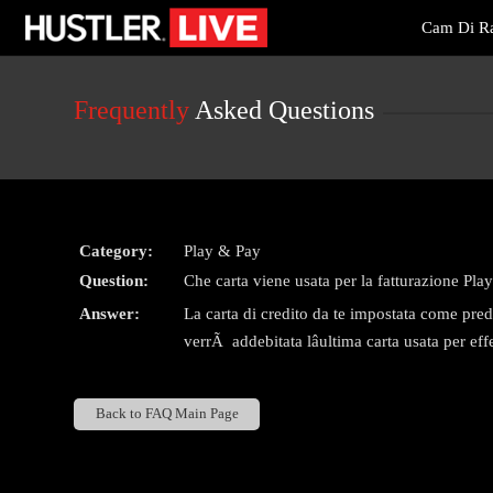
Live
Cam Di Ra
Cams
User
status
Frequently
Asked Questions
Category:
Play & Pay
Question:
Che carta viene usata per la fatturazione Pl
Answer:
La carta di credito da te impostata come prede
verrÃ addebitata lâultima carta usata per e
Back to FAQ Main Page