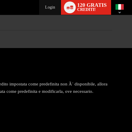
Language
120 GRATIS
switch
Login
CREDITI!
credito impostata come predefinita non Ã¨ disponibile, allora
ata come predefinita e modificarla, ove necessario.