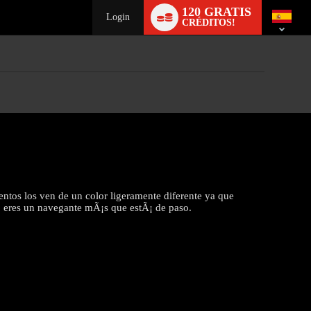
Language
120 GRATIS
switch
Login
CRÉDITOS!
entos los ven de un color ligeramente diferente ya que
no eres un navegante mÃ¡s que estÃ¡ de paso.