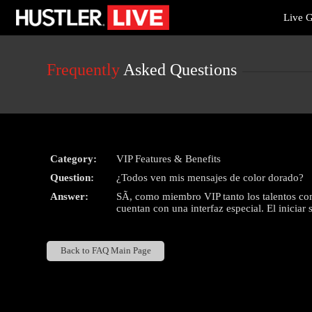
Live
Live G
Cams
User
status
Frequently
Asked Questions
Category:
VIP Features & Benefits
Question:
¿Todos ven mis mensajes de color dorado?
Answer:
SÃ­, como miembro VIP tanto los talentos com
cuentan con una interfaz especial. El inici
Back to FAQ Main Page