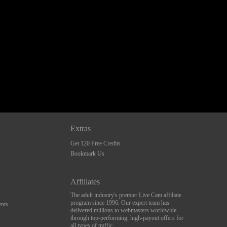
Extras
Get 120 Free Credits
Bookmark Us
Affiliates
The adult industry's premier Live Cam affiliate
program since 1996. Our expert team has
nts
delivered millions to webmasters worldwide
through top-performing, high-payout offers for
all types of traffic.