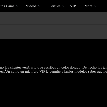
Videos
bio
Special
irls Cams
Vídeos
Perfiles
VIP
More
populares
o los clientes verÃ¡n lo que escribes en color dorado. De hecho los tal
ar sesiÃ³n como un miembro VIP le permite a las/los modelos saber que 
LIMITED TIME OFFER!