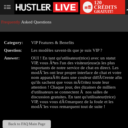
120
CRÉDITS
User
GRATUIT!
status
Frequently
Asked Questions
Category:
VIP Features & Benefits
LIMITED TIME OFFER!
Question:
Les modèles savent-ils que je suis VIP ?
Answer:
OUI ! En tant qu'utilisateur(trice) avec un statut
VIP, vous Ãªtes l'un des visiteur(euse)s les plus
importants de notre service de chat en direct. Les
modÃ¨les ont leur propre interface de chat et votre
nom apparaÃ®t dans une couleur diffÃ©rente afin
qu'ils sachent que vous mÃ©ritez toute leur
attention ! Chaque jour, des dizaines de milliers
d'utilisateurs se connectent Ã nos salles de
discussion gratuites. En tant qu'utilisateur(trice)
VIP, vous vous dÃ©marquez de la foule et les
modÃ¨les vous remarquent tout de suite !
Back to FAQ Main Page