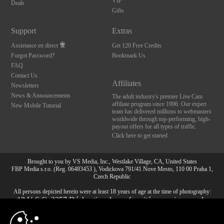
VIP
Deals
Gifts
Support
Extras
Assistance en direct
Get 120 Free Credits
Forgot Password?
Bookmark Us
FAQ
Contact Us
Affiliates
Newsletters
News & Announcements
The adult industry's premier Live Cam
affiliate program since 1996. Our expert
New Mobile Tutorial
team has delivered millions to webmasters
worldwide through top-performing, high-
payout offers for all types of traffic.
Click here to get started
Brought to you by VS Media, Inc., Westlake Village, CA, United States
FBP Media s.r.o. (Reg. 06483453 ), Vodickova 791/41 Nove Mesto, 110 00 Praha 1,
Czech Republic
All persons depicted herein were at least 18 years of age at the time of photography:
10:00
18 U.S.C. 2257 Déclaration de conformité aux exigences de
conservation des enregistrements