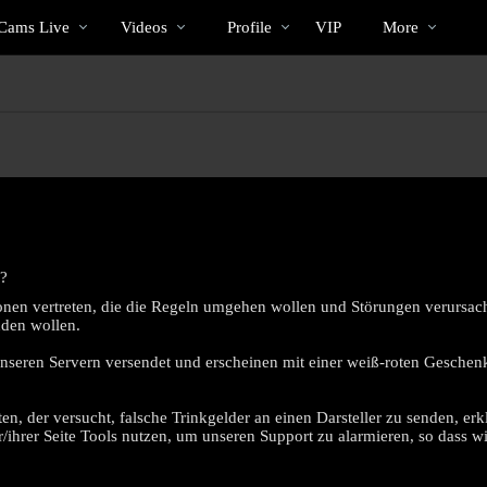
Im
bio
Special
-Cams Live
Videos
Profile
VIP
More
Trend
d?
nen vertreten, die die Regeln umgehen wollen und Störungen verursach
nden wollen.
nseren Servern versendet und erscheinen mit einer weiß-roten Geschenk
LIMITED TIME OFFER!
, der versucht, falsche Trinkgelder an einen Darsteller zu senden, erklä
ner/ihrer Seite Tools nutzen, um unseren Support zu alarmieren, so dass 