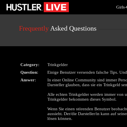
Live
Girls
Cams
User
status
Frequently
Asked Questions
Category:
Trinkgelder
Question:
Einige Benutzer versenden falsche Tips. Un
Answer:
In einer Online Community sind immer Perso
Darsteller glauben, dass sie ein Trinkgeld se
Alle echten Trinkgelder werden immer von u
Trinkgelder bekommen dieses Symbol.
Wenn Sie einen störenden Benutzer beobachten
aussieht. Der/die Darsteller/in kann auf sei
lösen können.