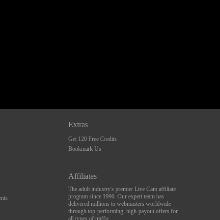
Extras
Get 120 Free Credits
Bookmark Us
Affiliates
The adult industry's premier Live Cam affiliate
program since 1996. Our expert team has
nts
delivered millions to webmasters worldwide
through top-performing, high-payout offers for
all types of traffic.